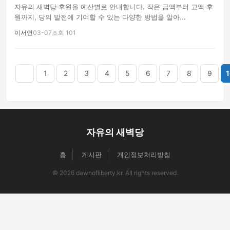
자유의 새벽당 후원을 예산별로 안내합니다. 작은 금액부터 고액 후
원까지, 당의 발전에 기여할 수 있는 다양한 방법을 알아...
이서연
03-07
조회 101
음
맨끝
1
2
3
4
5
6
7
8
9
1
자유의 새벽당
홈
게시판
개인정보처리방침
© 2026 dawnofliberty.kr. All rights reserved.